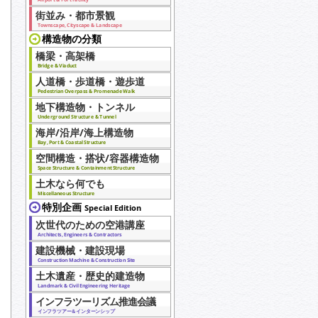
街並み・都市景観
Townscape, Cityscape & Landscape
構造物の分類
橋梁・高架橋
Bridge & Viaduct
人道橋・歩道橋・遊歩道
Pedestrian Overpass & Promenade Walk
地下構造物・トンネル
Underground Structure & Tunnel
海岸/沿岸/海上構造物
Bay, Port & Coastal Structure
空間構造・搭状/容器構造物
Space Structure & Containment Structure
土木なら何でも
Miscellaneous Structure
特別企画
Special Edition
次世代のための空港講座
Architects, Engineers & Contractors
建設機械・建設現場
Construction Machine & Construction Site
土木遺産・歴史的建造物
Landmark & Civil Engineering Heritage
インフラツーリズム推進会議
インフラツアー＆インターンシップ