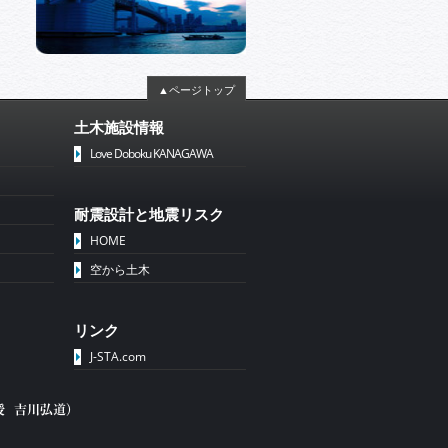
▲ページトップ
土木施設情報
Love Doboku KANAGAWA
耐震設計と地震リスク
HOME
空から土木
リンク
J-STA.com