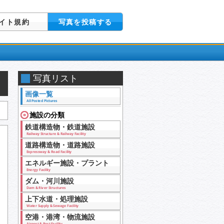
イト規約
写真を投稿する
写真リスト
画像一覧
All Posted Pictures
施設の分類
鉄道構造物・鉄道施設
Railway Structure & Railway Facility
道路構造物・道路施設
Expressway & Road Facility
エネルギー施設・プラント
Energy Facility
ダム・河川施設
Dam & River Structures
上下水道・処理施設
Water Supply & Sewage Facility
空港・港湾・物流施設
Airport & Port Facility