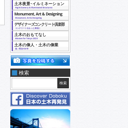
土木夜景･イルミネーション
Night Scenery & Illuminated Structures
Monument, Art & Designing
Monument, Art & Designing
デザイナーズコンクリート倶楽部
コンクリートをもっと身近に
土木のおもてなし
Mission for Tokyo 2020
土木の偉人・土木の偉業
祝：明治150年
検索
検索