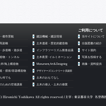
ご利用について
・都市景観
建設機械・建設現場
当サイトについて
高架橋
土木遺産・歴史的建造物
出版図書の紹介
・歩道橋・遊歩道
インフラツーリズム推進会議
サイト規約
造物・トンネル
土木夜景･イルミネーション
写真を投稿する
沿岸/海上構造物
Monument, Art & Designing
画像・資料提供
造・搭状/容器構造物
デザイナーズコンクリート倶楽部
ら何でも
土木のおもてなし
代のための空港講座
土木の偉人・土木の偉業