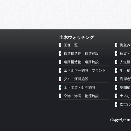
土木ウォッチング
画像一覧.
街並み
鉄道構造物・鉄道施設
橋梁・
道路構造物・道路施設
人道橋
エネルギー施設・プラント
地下構
ダム・河川施設
海岸/
上下水道・処理施設
空間構
空港・港湾・物流施設
土木な
次世