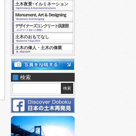
土木夜景･イルミネーション
Night Scenery & Illuminated Structures
Monument, Art & Designing
Monument, Art & Designing
デザイナーズコンクリート倶楽部
コンクリートをもっと身近に
土木のおもてなし
Mission for Tokyo 2020
土木の偉人・土木の偉業
祝：明治150年
検索
検索