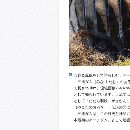
☆容姿風貌をして語らしむ：アー
三成ダム（みなり だむ）のあ
で長さ153km、流域面積254
として知られています。上流で
として「たたら製鉄」がさかん
（やまたのおろち）」伝説の元
三成ダムは、この歴史と神話に
本最初のアーチダム」として建設