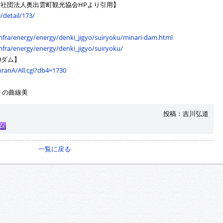
社団法人奥出雲町観光協会HPより引用】
/detail/173/
infra/energy/energy/denki_jigyo/suiryoku/minari-dam.html
infra/energy/energy/denki_jigyo/suiryoku/
0ダム】
inranA/All.cgi?db4=1730
トの曲線美
投稿：吉川弘道
一覧に戻る