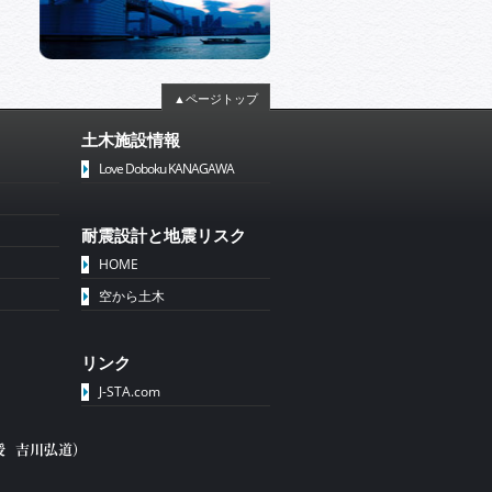
▲ページトップ
土木施設情報
Love Doboku KANAGAWA
耐震設計と地震リスク
HOME
空から土木
リンク
J-STA.com