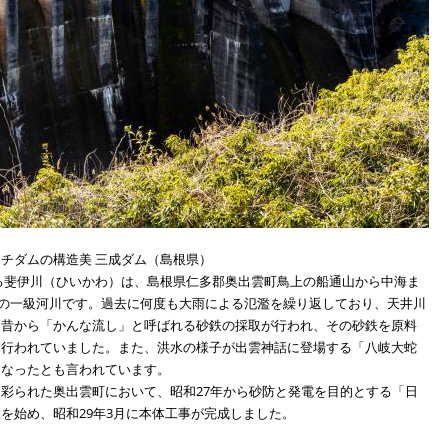
チダムの構造美 三成ダム（島根県）
る斐伊川（ひいかわ）は、島根県仁多郡奥出雲町鳥上の船通山から中海ま
0kmの一級河川です。過去に何度も大雨による氾濫を繰り返しており、天井川
は昔から「かんな流し」と呼ばれる砂鉄の採取が行われ、その砂鉄を原料
に行われていました。また、洪水の様子が出雲神話に登場する「八岐大蛇
になったとも言われています。
彩られた奥出雲町において、昭和27年から砂防と発電を目的とする「日
を始め、昭和29年3月に本体工事が完成しました。