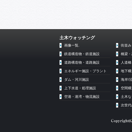
土木ウォッチング
画像一覧.
街並み
鉄道構造物・鉄道施設
橋梁・
道路構造物・道路施設
人道橋
エネルギー施設・プラント
地下構
ダム・河川施設
海岸/
上下水道・処理施設
空間構
空港・港湾・物流施設
土木な
次世