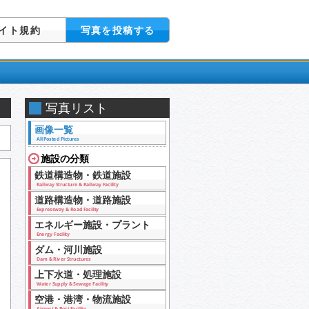
イト規約
写真を投稿する
写真リスト
画像一覧
All Posted Pictures
施設の分類
鉄道構造物・鉄道施設
Railway Structure & Railway Facility
道路構造物・道路施設
Expressway & Road Facility
エネルギー施設・プラント
Energy Facility
ダム・河川施設
Dam & River Structures
上下水道・処理施設
Water Supply & Sewage Facility
空港・港湾・物流施設
Airport & Port Facility