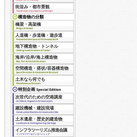
街並み・都市景観
Townscape, Cityscape & Landscape
構造物の分類
橋梁・高架橋
Bridge & Viaduct
人道橋・歩道橋・遊歩道
Pedestrian Overpass & Promenade Walk
地下構造物・トンネル
Underground Structure & Tunnel
海岸/沿岸/海上構造物
Bay, Port & Coastal Structure
空間構造・搭状/容器構造物
Space Structure & Containment Structure
土木なら何でも
Miscellaneous Structure
特別企画
Special Edition
次世代のための空港講座
Architects, Engineers & Contractors
建設機械・建設現場
Construction Machine & Construction Site
土木遺産・歴史的建造物
Landmark & Civil Engineering Heritage
インフラツーリズム推進会議
インフラツアー＆インターンシップ