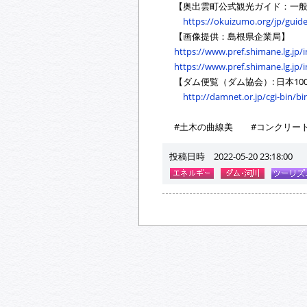
【奥出雲町公式観光ガイド：一般
https://okuizumo.org/jp/guide
【画像提供：島根県企業局】
https://www.pref.shimane.lg.jp/
https://www.pref.shimane.lg.jp/
【ダム便覧（ダム協会）: 日本10
http://damnet.or.jp/cgi-bin/b
#土木の曲線美 #コンクリー
投稿日時 2022-05-20 23:18:00