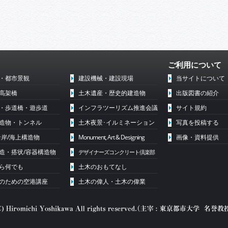
ご利用について
・都市景観
建設機械・建設現場
当サイトについて
高架橋
土木遺産・歴史的建造物
出版図書の紹介
・歩道橋・遊歩道
インフラツーリズム推進会議
サイト規約
造物・トンネル
土木夜景･イルミネーション
写真を投稿する
沿岸/海上構造物
Monument, Art & Designing
画像・資料提供
造・搭状/容器構造物
デザイナーズコンクリート倶楽部
ら何でも
土木のおもてなし
代のための空港講座
土木の偉人・土木の偉業