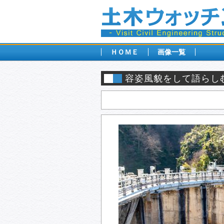
ＨＯＭＥ
画像一覧
容姿風貌をして語らし