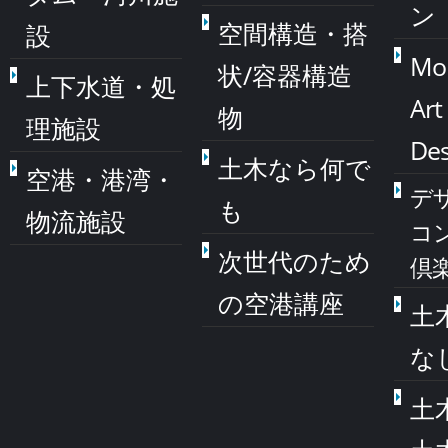
ン
空間構造・搭
設
Mo
状/容器構造
上下水道・処
Art
物
理施設
Des
土木なら何で
空港・港湾・
デ
も
物流施設
コ
次世代のため
倶
の空港講座
土
な
土