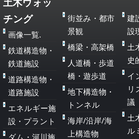
土木ウォッ
チング
街並み・都市
建
景観
設
画像一覧.
橋梁・高架橋
土
鉄道構造物・
史
人道橋・歩道
鉄道施設
橋・遊歩道
イ
道路構造物・
リ
地下構造物・
道路施設
議
トンネル
エネルギー施
土
海岸/沿岸/海
設・プラント
ル
上構造物
ダム・河川施