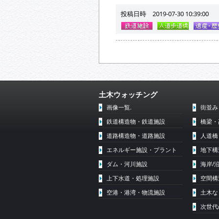
投稿日時 2019-07-30 10:39:00
土木ウォッチング
画像一覧.
街並み
鉄道構造物・鉄道施設
橋梁・
道路構造物・道路施設
人道橋
エネルギー施設・プラント
地下構
ダム・河川施設
海岸/
上下水道・処理施設
空間構
空港・港湾・物流施設
土木な
次世