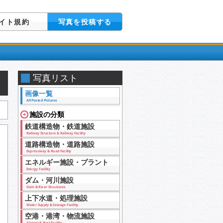
イト規約
写真を投稿する
写真リスト
画像一覧
All Posted Pictures
施設の分類
鉄道構造物・鉄道施設
Railway Structure & Railway Facility
道路構造物・道路施設
Expressway & Road Facility
エネルギー施設・プラント
Energy Facility
ダム・河川施設
Dam & River Structures
上下水道・処理施設
Water Supply & Sewage Facility
空港・港湾・物流施設
Airport & Port Facility