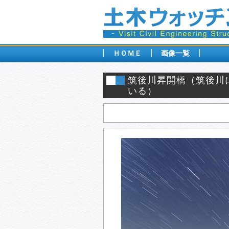
ＨＯＭＥ
画像一覧
筑後川昇開橋（筑後川
いる）