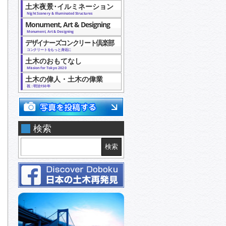
土木夜景･イルミネーション
Night Scenery & Illuminated Structures
Monument, Art & Designing
Monument, Art & Designing
デザイナーズコンクリート倶楽部
コンクリートをもっと身近に
土木のおもてなし
Mission for Tokyo 2020
土木の偉人・土木の偉業
祝：明治150年
検索
検索