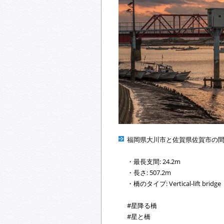
福岡県大川市と佐賀県佐賀市の
・最長支間: 24.2m
・長さ: 507.2m
・橋のタイプ: Vertical-lift bridge
#星降る橋
#星と橋