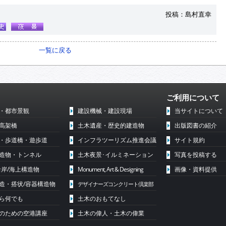
投稿：島村直幸
一覧に戻る
ご利用について
・都市景観
建設機械・建設現場
当サイトについて
高架橋
土木遺産・歴史的建造物
出版図書の紹介
・歩道橋・遊歩道
インフラツーリズム推進会議
サイト規約
造物・トンネル
土木夜景･イルミネーション
写真を投稿する
沿岸/海上構造物
Monument, Art & Designing
画像・資料提供
造・搭状/容器構造物
デザイナーズコンクリート倶楽部
ら何でも
土木のおもてなし
代のための空港講座
土木の偉人・土木の偉業