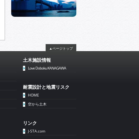
▲ページトップ
土木施設情報
Love Doboku KANAGAWA
耐震設計と地震リスク
HOME
空から土木
リンク
J-STA.com