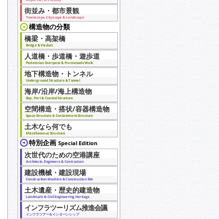
街並み・都市景観
Townscape, Cityscape & Landscape
構造物の分類
橋梁・高架橋
Bridge & Viaduct
人道橋・歩道橋・遊歩道
Pedestrian Overpass & Promenade Walk
地下構造物・トンネル
Underground Structure & Tunnel
海岸/沿岸/海上構造物
Bay, Port & Coastal Structure
空間構造・搭状/容器構造物
Space Structure & Containment Structure
土木なら何でも
Miscellaneous Structure
特別企画
Special Edition
次世代のための空港講座
Architects, Engineers & Contractors
建設機械・建設現場
Construction Machine & Construction Site
土木遺産・歴史的建造物
Landmark & Civil Engineering Heritage
インフラツーリズム推進会議
インフラツアー＆インターンシップ