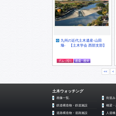
九州の近代土木遺産‐山田
堰‐ 【土木学会 西部支部】
<<
<
土木ウォッチング
画像一覧.
街並み
鉄道構造物・鉄道施設
橋梁・
道路構造物・道路施設
人道橋