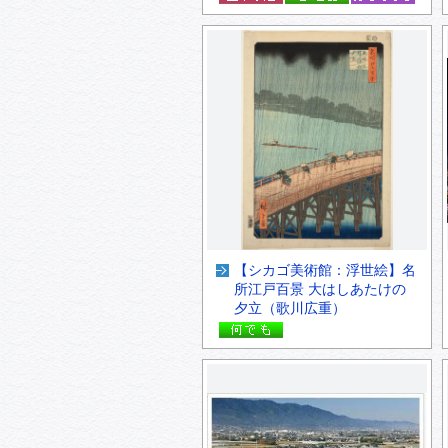
【シカゴ美術館：浮世絵】名
所江戸百景 大はしあたけの
夕立（歌川広重）