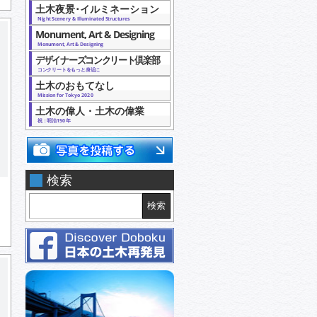
土木夜景･イルミネーション
Night Scenery & Illuminated Structures
Monument, Art & Designing
Monument, Art & Designing
デザイナーズコンクリート倶楽部
コンクリートをもっと身近に
土木のおもてなし
Mission for Tokyo 2020
土木の偉人・土木の偉業
祝：明治150年
検索
ト
検索