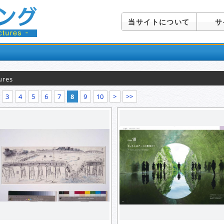
当サイトについて
サ
ures
3
4
5
6
7
8
9
10
>
>>