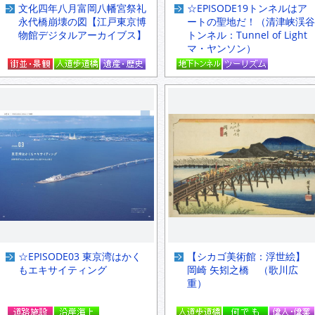
文化四年八月富岡八幡宮祭礼
☆EPISODE19トンネルはア
永代橋崩壊の図【江戸東京博
ートの聖地だ！（清津峡渓谷
物館デジタルアーカイブス】
トンネル：Tunnel of Light
マ・ヤンソン）
☆EPISODE03 東京湾はかく
【シカゴ美術館：浮世絵】
もエキサイティング
岡崎 矢矧之橋 （歌川広
重）