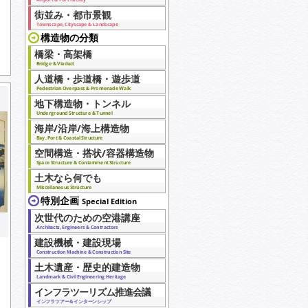
街並み・都市景観
Townscape, Cityscape & Landscape
構造物の分類
橋梁・高架橋
Bridge & Viaduct
人道橋・歩道橋・遊歩道
Pedestrian Overpass & Promenade Walk
地下構造物・トンネル
Underground Structure & Tunnel
海岸/沿岸/海上構造物
Bay, Port & Coastal Structure
空間構造・搭状/容器構造物
Space Structure & Containment Structure
土木なら何でも
Miscellaneous Structure
特別企画
Special Edition
次世代のための空港講座
Architects, Engineers & Contractors
建設機械・建設現場
Construction Machine & Construction Site
土木遺産・歴史的建造物
Landmark & Civil Engineering Heritage
インフラツーリズム推進会議
インフラツアー＆インターンシップ