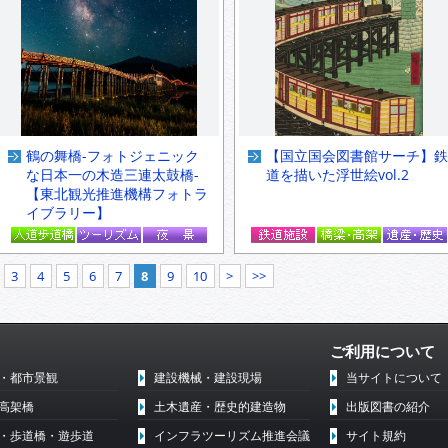
鶴の舞橋-フォトジェニック
【国立国会図書館サーチ】鉄
な日本一の木造三連太鼓橋-
道を描いた浮世絵vol.2
【東北観光推進機構フォトラ
イブラリー】
3
4
5
6
7
8
9
10
>
>>
ご利用について
・都市景観
建設機械・建設現場
当サイトについて
高架橋
土木遺産・歴史的建造物
出版図書の紹介
・歩道橋・遊歩道
インフラツーリズム推進会議
サイト規約