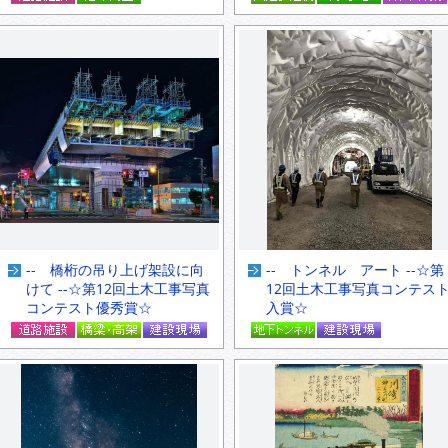
-- 橋桁の吊り上げ架設に向
-- トンネル アート --☆第
けて --☆第12回土木工事写真
12回土木工事写真コンテス
コンテスト優秀賞☆
入賞☆