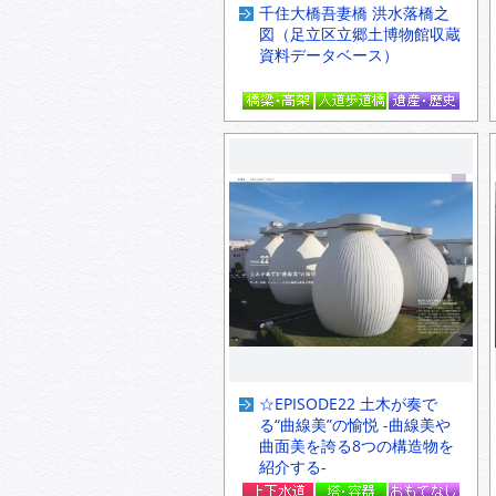
千住大橋吾妻橋 洪水落橋之
図（足立区立郷土博物館収蔵
資料データベース）
☆EPISODE22 土木が奏で
る“曲線美”の愉悦 -曲線美や
曲面美を誇る8つの構造物を
紹介する-