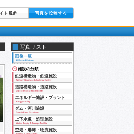
イト規約
写真を投稿する
写真リスト
画像一覧
All Posted Pictures
施設の分類
鉄道構造物・鉄道施設
Railway Structure & Railway Facility
道路構造物・道路施設
Expressway & Road Facility
エネルギー施設・プラント
Energy Facility
ダム・河川施設
Dam & River Structures
上下水道・処理施設
Water Supply & Sewage Facility
空港・港湾・物流施設
Airport & Port Facility